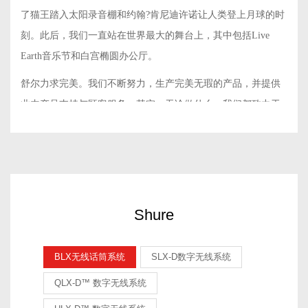
了猫王踏入太阳录音棚和约翰?肯尼迪许诺让人类登上月球的时
刻。此后，我们一直站在世界最大的舞台上，其中包括Live
Earth音乐节和白宫椭圆办公厅。
舒尔力求完美。我们不断努力，生产完美无瑕的产品，并提供
业内产品支持与顾客服务。其实，无论做什么，我们都致力于
提供优质的音频体验，因为那是传奇演出的真正衡量标准。
Shure
BLX无线话筒系统
SLX-D数字无线系统
QLX-D™ 数字无线系统