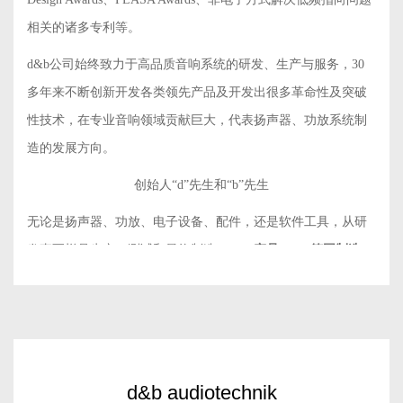
相关的诸多专利等。
d&b公司始终致力于高品质音响系统的研发、生产与服务，30
多年来不断创新开发各类领先产品及开发出很多革命性及突破
性技术，在专业音响领域贡献巨大，代表扬声器、功放系统制
造的发展方向。
创始人“d”先生和“b”先生
无论是扬声器、功放、电子设备、配件，还是软件工具，从研
发直至样品生产、测试和最终制造，
d&b产品100%德国制造
，
并提供5年的质量保证服务
。d&b不断研发和投资最先进的生产
加工工具，并扩大生产规模，目前已拥有超过1.5万平方米的工
厂园区，全球员工超过600名。
d&b工厂
d&b audiotechnik