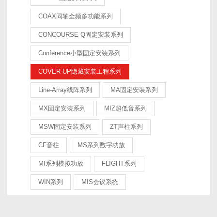
耳，打造和传递最真实美好的声音作为自始至终的使命和追
COAX同轴全频多功能系列
求。 “我们注重的是家庭音乐再现，能够让听者在家中完全欣赏
音乐家的表演。这样的话，购买MISSION产品的客户才会热情
CONCOURSE Q固定安装系列
饱满的欣赏音乐表演，才会真正从我们的产品中获得享受。”
Conference小型固定安装系列
Peter Comeau 现任IAG全线品牌音响设计总监一位来自英国的世
COVER-UP隐藏安装工程系列
界知名音箱设计师 Mission（美声）成立之初怀抱着设计和生产
Line-Array线阵系列
MA固定安装系列
出最能真实再现声音的音箱的坚定信念，投入到音响设计事业
中，并在公司初创时期，便拿到了不少音响界的“第一”：
MX固定安装系列
MIZ超低音系列
第一家采用聚丙乙烯单元的音响公司： 1978年，Mission（美
MSW固定安装系列
ZT声柱系列
声）推出的770系列扬声器，使Mission成为第一家采用聚丙乙烯
CF音柱
MS系列数字功放
单元的音响公司，这个突破令它的产品获得很高的评价，这也
MI系列模拟功放
FLIGHT系列
促生了Mission开发新科技与生产技术的光荣传统。
WIN系列
MIS会议系统
第一家采用直流藕合式唱臂及倒排单元扬声器的音响公司：
1979年，Mission（美声）率先采用直流藕合式唱臂及倒排单元
扬声器，其中后者用以调整声波的辐射角度，此结构对后来的